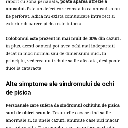
raport cu zona perianala,
poate aparea atrezie a
anusului.
Este un defect care consta in ca anusul sa nu
fie perforat. Adica nu exista comunicare intre rect si
exterior deoarece pielea este intacta.
Colobomul este prezent in mai mult de 50% din cazuri.
In plus, acesti oameni pot avea ochi mai indepartati
decat in ​​mod normal sau de dimensiuni mici. In
principiu, vederea nu trebuie sa fie afectata, desi poate
duce la cataracta.
Alte simptome ale sindromului de ochi
de pisica
Persoanele care sufera de sindromul ochiului de pisica
sunt de obicei scunde.
Tesuturile osoase tind sa fie
anormale si, in unele cazuri, anumite oase nici macar
nu se dezvolta. De exemplu, raza, care face parte din