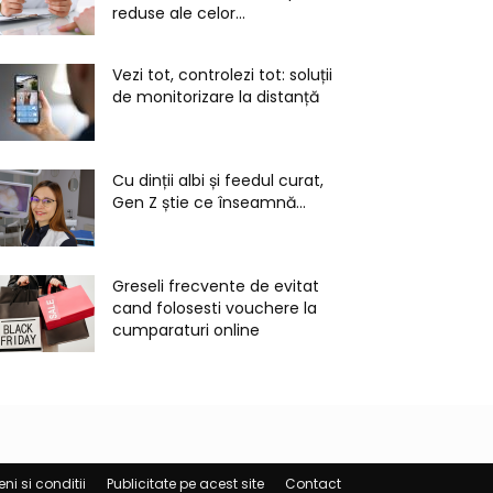
reduse ale celor...
Vezi tot, controlezi tot: soluții
de monitorizare la distanță
Cu dinții albi și feedul curat,
Gen Z știe ce înseamnă...
Greseli frecvente de evitat
cand folosesti vouchere la
cumparaturi online
ni si conditii
Publicitate pe acest site
Contact