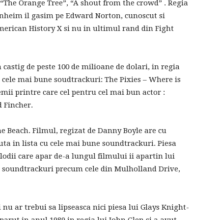
, “The Orange Tree”, “A shout from the crowd” . Regia
isenheim il gasim pe Edward Norton, cunoscut si
merican History X si nu in ultimul rand din Fight
 castig de peste 100 de milioane de dolari, in regia
 cele mai bune soudtrackuri: The Pixies – Where is
ii printre care cel pentru cel mai bun actor :
 Fincher.
 Beach. Filmul, regizat de Danny Boyle are cu
ta in lista cu cele mai bune soundtrackuri. Piesa
odii care apar de-a lungul filmului ii apartin lui
e soundtrackuri precum cele din Mulholland Drive,
nu ar trebui sa lipseasca nici piesa lui Glays Knight-