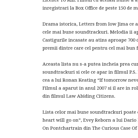
Licence To Kill. Filmul cu acelasi nume a a
inregistrari la Box Office de peste 150 de m
Drama istorica, Letters from Iow Jima ce 
cele mai bune soundtrackuri. Melodia ii apa
Castigurile incasate au atins aproape 700
premii dintre care cel pentru cel mai bun f
Aceasta lista nu s-a putea incheia prea c
soundtrackuri si cele ce apar in filmul P.
cea a lui Ronan Keating “If tomorrow neve
Filmul a aparut in anul 2007 si il are in ro
din filmul Law Abiding Citizens.
Lista celor mai bune soundtrackuri poate 
heart will go on”, Evey Reborn a lui Dario
On Pontchartrain din The Curious Case Of