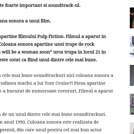
este foarte important si soundtrack-ul.
ana sonora a unui film.
artine filmului Pulp Fiction. Filmul a aparut in
 Coloana sonora apartine unei trupe de rock
u will be a woman soon” urca trupa in locul 21 in
 este cotat ca fiind unul dintre cele mai bune.
cu cele mai bune soundtrackuri nici coloana sonora a
itudinea macho a lui Tom Cruise?! Piesa apartine
 s-a bucurat de numeroase coveruri. Filmul a aparut
de un unul dintre cele mai bune soundtrackuri.
n anul 1990. Coloana sonora este realizata de
remii, din care unul pentru cel mai bun actor