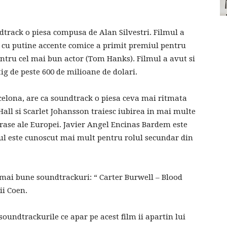
dtrack o piesa compusa de Alan Silvestri. Filmul a
 cu putine accente comice a primit premiul pentru
entru cel mai bun actor (Tom Hanks). Filmul a avut si
ig de peste 600 de milioane de dolari.
celona, are ca soundtrack o piesa ceva mai ritmata
Hall si Scarlet Johansson traiesc iubirea in mai multe
rase ale Europei. Javier Angel Encinas Bardem este
rul este cunoscut mai mult pentru rolul secundar din
e mai bune soundtrackuri: “ Carter Burwell – Blood
tii Coen.
soundtrackurile ce apar pe acest film ii apartin lui