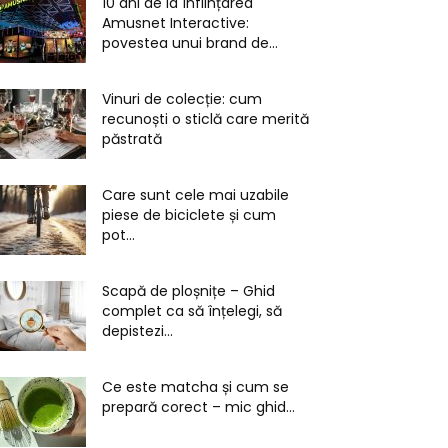
10 ani de la înființarea
Amusnet Interactive:
povestea unui brand de...
Vinuri de colecție: cum
recunoști o sticlă care merită
păstrată
Care sunt cele mai uzabile
piese de biciclete și cum
pot...
Scapă de ploșnițe – Ghid
complet ca să înțelegi, să
depistezi...
Ce este matcha și cum se
prepară corect – mic ghid...