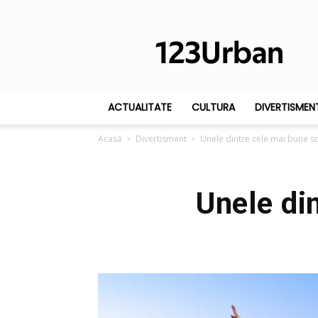
123Urban
ACTUALITATE
CULTURA
DIVERTISMEN
Acasă
Divertisment
Unele dintre cele mai bune s
Unele di