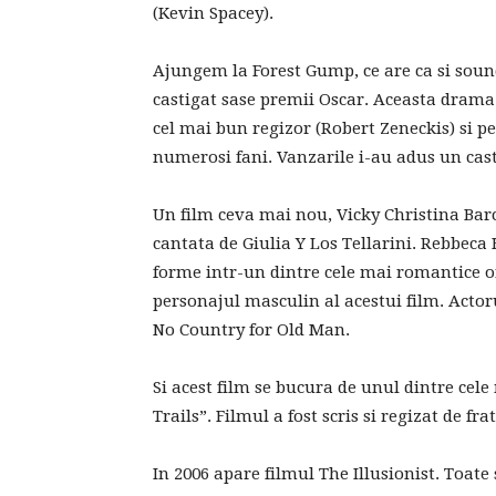
(Kevin Spacey).
Ajungem la Forest Gump, ce are ca si soun
castigat sase premii Oscar. Aceasta drama
cel mai bun regizor (Robert Zeneckis) si p
numerosi fani. Vanzarile i-au adus un cast
Un film ceva mai nou, Vicky Christina Bar
cantata de Giulia Y Los Tellarini. Rebbeca 
forme intr-un dintre cele mai romantice o
personajul masculin al acestui film. Acto
No Country for Old Man.
Si acest film se bucura de unul dintre cel
Trails”. Filmul a fost scris si regizat de fra
In 2006 apare filmul The Illusionist. Toate 