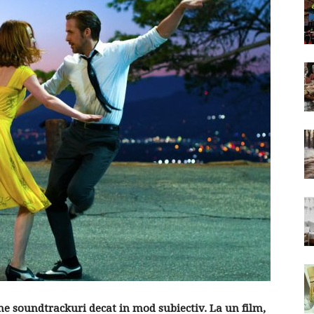
une soundtrackuri decat in mod subiectiv. La un film,