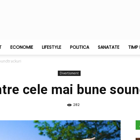
T
ECONOMIE
LIFESTYLE
POLITICA
SANATATE
TIMP 
oundtrackuri
Divertisment
ntre cele mai bune soun
282