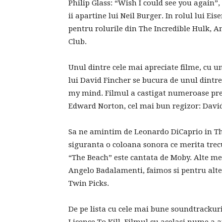
Philip Glass: “Wish I could see you again”
ii apartine lui Neil Burger. In rolul lui E
pentru rolurile din The Incredible Hulk, A
Club.
Unul dintre cele mai apreciate filme, cu un
lui David Fincher se bucura de unul dintre
my mind. Filmul a castigat numeroase prem
Edward Norton, cel mai bun regizor: David
Sa ne amintim de Leonardo DiCaprio in The
siguranta o coloana sonora ce merita trecu
“The Beach” este cantata de Moby. Alte mel
Angelo Badalamenti, faimos si pentru alt
Twin Picks.
De pe lista cu cele mai bune soundtrackuri 