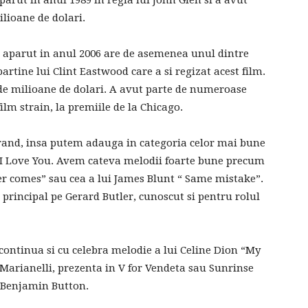
parut in anul 1989 in regia lui John Glen si a avut
ilioane de dolari.
a aparut in anul 2006 are de asemenea unul dintre
rtine lui Clint Eastwood care a si regizat acest film.
 de milioane de dolari. A avut parte de numeroase
ilm strain, la premiile de la Chicago.
urand, insa putem adauga in categoria celor mai bune
S. I Love You. Avem cateva melodii foarte bune precum
r comes” sau cea a lui James Blunt “ Same mistake”.
l principal pe Gerard Butler, cunoscut si pentru rolul
continua si cu celebra melodie a lui Celine Dion “My
 Marianelli, prezenta in V for Vendeta sau Sunrinse
 Benjamin Button.