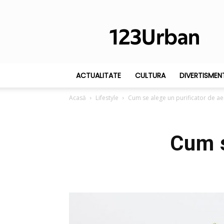
123Urban
ACTUALITATE
CULTURA
DIVERTISMEN
Acasă
Lifestyle
Cum se alege un purificator de ae
Cum s