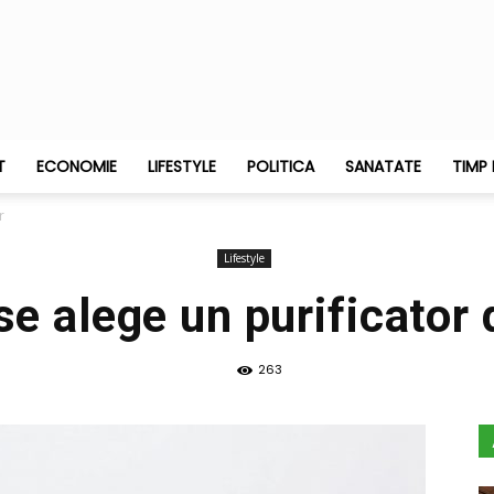
T
ECONOMIE
LIFESTYLE
POLITICA
SANATATE
TIMP 
r
Lifestyle
e alege un purificator 
263