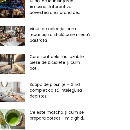
10 ani de la înființarea
Amusnet Interactive:
povestea unui brand de...
Vinuri de colecție: cum
recunoști o sticlă care merită
păstrată
Care sunt cele mai uzabile
piese de biciclete și cum
pot...
Scapă de ploșnițe – Ghid
complet ca să înțelegi, să
depistezi...
Ce este matcha și cum se
prepară corect – mic ghid...