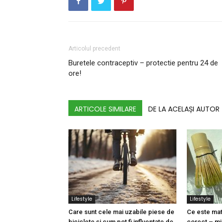
Articolul precedent
Buretele contraceptiv – protectie pentru 24 de
ore!
ARTICOLE SIMILARE
DE LA ACELAȘI AUTOR
Lifestyle
Lifestyle
Care sunt cele mai uzabile piese de
Ce este mat
biciclete și cum pot fi influențate de
corect – mi