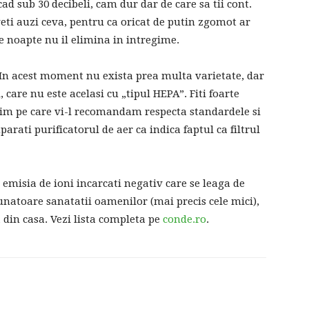
ad sub 30 decibeli, cam dur dar de care sa tii cont.
veti auzi ceva, pentru ca oricat de putin zgomot ar
e noapte nu il elimina in intregime.
n. In acest moment nu exista prea multa varietate, dar
are nu este acelasi cu „tipul HEPA”. Fiti foarte
 prim pe care vi-l recomandam respecta standardele si
arati purificatorul de aer ca indica faptul ca filtrul
 emisia de ioni incarcati negativ care se leaga de
aunatoare sanatatii oamenilor (mai precis cele mici),
a din casa. Vezi lista completa pe
conde.ro
.