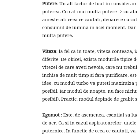
Putere
: Un alt factor de luat in considerar
puterea. Cu cat mai multa putere -> cu at
amestecati ceea ce cautati, deoarece cu ca
consumul de lumina in acel moment. Dar daca
multa putere.
Viteza
: la fel ca in toate, viteza conteaza,
diferite. De obicei, exista modurile tipice
vitezei de care aveti nevoie, care nu trebu
inchisa de mult timp si fara purificare, est
idee, cu modul turbo va puteti maximiza p
posibil. Iar modul de noapte, nu face nic
posibil). Practic, modul depinde de grabit 
Zgomot
: Este, de asemenea, esential sa l
de aer. Ca si in cazul aspiratoarelor, unel
puternice. In functie de ceea ce cautati, v