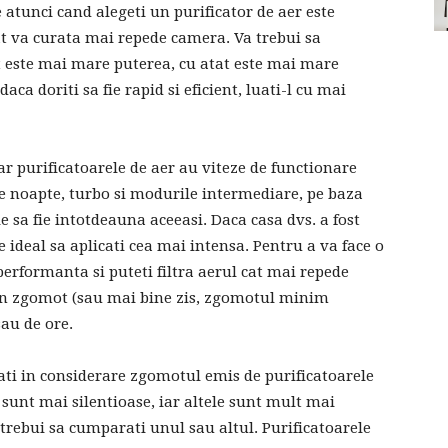
e atunci cand alegeti un purificator de aer este
at va curata mai repede camera. Va trebui sa
t este mai mare puterea, cu atat este mai mare
 doriti sa fie rapid si eficient, luati-l cu mai
 iar purificatoarele de aer au viteze de functionare
 de noapte, turbo si modurile intermediare, pe baza
ie sa fie intotdeauna aceeasi. Daca casa dvs. a fost
e ideal sa aplicati cea mai intensa. Pentru a va face o
erformanta si puteti filtra aerul cat mai repede
iun zgomot (sau mai bine zis, zgomotul minim
sau de ore.
uati in considerare zgomotul emis de purificatoarele
e sunt mai silentioase, iar altele sunt mult mai
a trebui sa cumparati unul sau altul. Purificatoarele