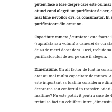
putem face o idee despre care este cel mai 
atunci cand alegeti un purificator de aer, as
mai bine nevoilor dvs. ca consumator. In a
purificatoare din acest an.
Capacitate camera / curatare
: este foart
(suprafata sau volum) a camerei de curatat
de 40 de metri decat de 90. Deci, trebuie s
purificatorului de aer pe care il alegem.
Dimensiune
. Un alt factor de luat in con
atat au mai multa capacitate de munca. Ace
este important sa luati in considerare dim
decorarea sau confortul in transfer. Stiati
inaltime? Nu este potrivit pentru case de 4
trebui sa faci un echilibru intre „dimensi