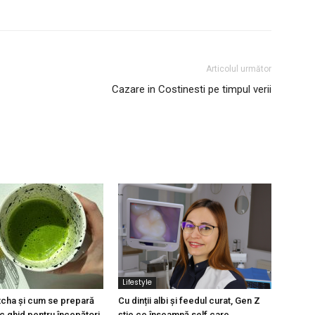
Articolul următor
Cazare in Costinesti pe timpul verii
Lifestyle
cha și cum se prepară
Cu dinții albi și feedul curat, Gen Z
c ghid pentru începători
știe ce înseamnă self care