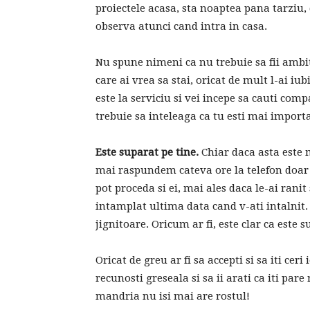
proiectele acasa, sta noaptea pana tarziu,
observa atunci cand intra in casa.
Nu spune nimeni ca nu trebuie sa fii ambiti
care ai vrea sa stai, oricat de mult l-ai iu
este la serviciu si vei incepe sa cauti comp
trebuie sa inteleaga ca tu esti mai import
Este suparat pe tine.
Chiar daca asta este 
mai raspundem cateva ore la telefon doar p
pot proceda si ei, mai ales daca le-ai rani
intamplat ultima data cand v-ati intalnit. 
jignitoare. Oricum ar fi, este clar ca este s
Oricat de greu ar fi sa accepti si sa iti ceri
recunosti greseala si sa ii arati ca iti pare
mandria nu isi mai are rostul!