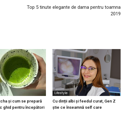
Top 5 tinute elegante de dama pentru toamna
2019
Lifestyle
cha și cum se prepară
Cu dinții albi și feedul curat, Gen Z
c ghid pentru începători
știe ce înseamnă self care