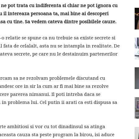
ii ne pot trata cu indiferenta si chiar ne pot ignora cu
u il intereaza persoana ta, mai bine ai descoperi
asa cu tine. Sa vedem cateva dintre posibilele cauze.
-o relatie se spune ca nu trebuie sa existe secrete si
 fata de celalalt, asta nu se intampla in realitate. De
ateva secrete, pe care nu le destainuim partenerilor
ercam sa ne rezolvam problemele discutand cu
gandesc ore in sir la cum ar fi mai bine sa rezolve
cere parerea nimanui. Il poti intreba daca se
 in problema lui. Cel putin ii arati ca esti dispusa sa
rte ambitiosi si vor cu tot dinadinsul sa atinga
 aceasta cauza sta peste program la birou, isi aduce