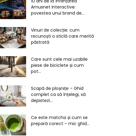
10 ani de la înființarea
Amusnet Interactive:
povestea unui brand de...
Vinuri de colecție: cum
recunoști o sticlă care merită
păstrată
Care sunt cele mai uzabile
piese de biciclete și cum
pot...
Scapă de ploșnițe – Ghid
complet ca să înțelegi, să
depistezi...
Ce este matcha și cum se
prepară corect – mic ghid...