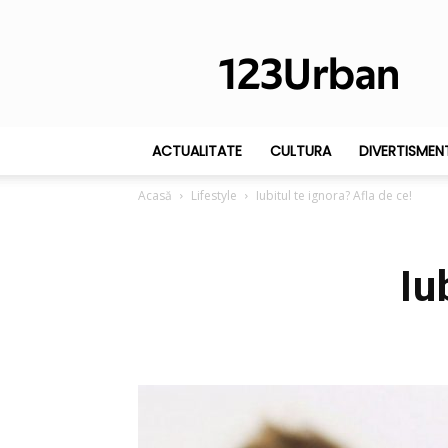
123Urban
ACTUALITATE
CULTURA
DIVERTISMEN
Acasă
Lifestyle
Iubitul te ignora? Afla de ce!
Iu