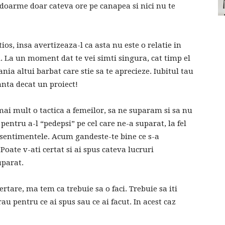
 doarme doar cateva ore pe canapea si nici nu te
os, insa avertizeaza-l ca asta nu este o relatie in
bi. La un moment dat te vei simti singura, cat timp el
ania altui barbat care stie sa te aprecieze. Iubitul tau
anta decat un proiect!
mai mult o tactica a femeilor, sa ne suparam si sa nu
entru a-l “pedepsi” pe cel care ne-a suparat, la fel
t sentimentele. Acum gandeste-te bine ce s-a
Poate v-ati certat si ai spus cateva lucruri
uparat.
 iertare, ma tem ca trebuie sa o faci. Trebuie sa iti
 rau pentru ce ai spus sau ce ai facut. In acest caz