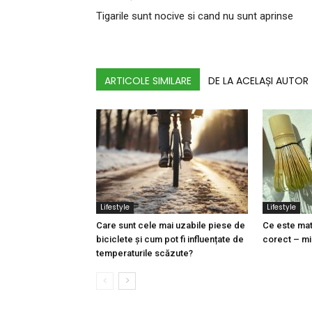
Tigarile sunt nocive si cand nu sunt aprinse
ARTICOLE SIMILARE
DE LA ACELAȘI AUTOR
Lifestyle
Lifestyle
Care sunt cele mai uzabile piese de
Ce este mat
biciclete și cum pot fi influențate de
corect – mi
temperaturile scăzute?