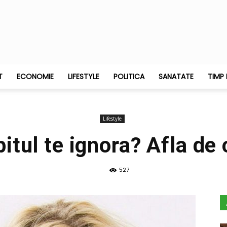
T
ECONOMIE
LIFESTYLE
POLITICA
SANATATE
TIMP 
Lifestyle
bitul te ignora? Afla de 
527